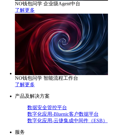
NO钱包问学 企业级Agent中台
了解更多
NO钱包问学 智能流程工作台
了解更多
产品及解决方案
数据安全管控平台
数字化应用-Bluenic客户数据平台
数字化应用-云捷集成中间件（ESB）
服务