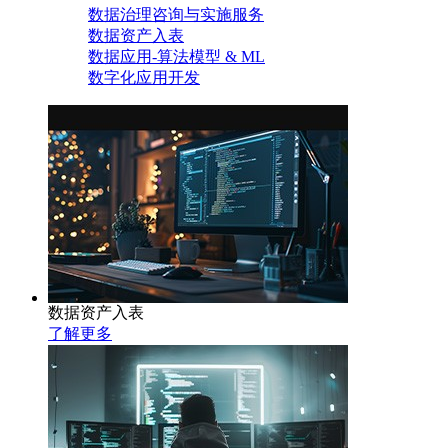
数据治理咨询与实施服务
数据资产入表
数据应用-算法模型 & ML
数字化应用开发
数据资产入表
了解更多